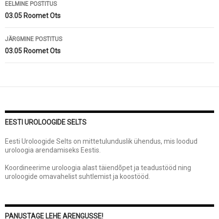
Postituste
EELMINE POSTITUS
töölaud
03.05 Roomet Ots
JÄRGMINE POSTITUS
03.05 Roomet Ots
EESTI UROLOOGIDE SELTS
Eesti Uroloogide Selts on mittetulunduslik ühendus, mis loodud
uroloogia arendamiseks Eestis.
Koordineerime uroloogia alast täiendõpet ja teadustööd ning
uroloogide omavahelist suhtlemist ja koostööd.
PANUSTAGE LEHE ARENGUSSE!