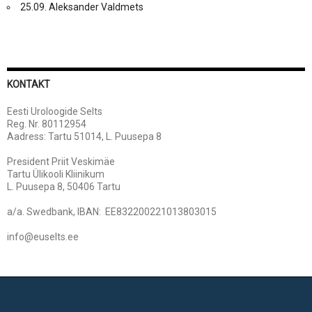
25.09. Aleksander Valdmets
KONTAKT
Eesti Uroloogide Selts
Reg. Nr. 80112954
Aadress: Tartu 51014, L. Puusepa 8
President Priit Veskimäe
Tartu Ülikooli Kliinikum
L. Puusepa 8, 50406 Tartu
a/a. Swedbank, IBAN: EE832200221013803015
info@euselts.ee