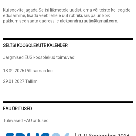
Kui soovite jagada Seltsi liikmetele uudist, oma või teiste kolleegide
edusamme, lisada veebilehele uut rubriiki, siis palun kõik
pakkumised saata aadressile
aleksandra.rautio@gmail.com
.
SELTSI KOOSOLEKUTE KALENDER
Järgmised EUS koosolekud toimuvad:
18.09.2026 Põltsamaa loss
29.01.2027 Tallinn
EAU ÜRITUSED
Tulevased EAU üritused: