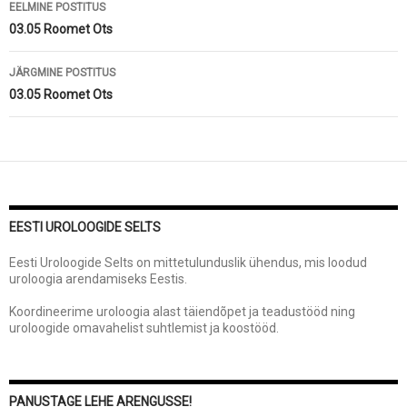
Postituste
EELMINE POSTITUS
töölaud
03.05 Roomet Ots
JÄRGMINE POSTITUS
03.05 Roomet Ots
EESTI UROLOOGIDE SELTS
Eesti Uroloogide Selts on mittetulunduslik ühendus, mis loodud
uroloogia arendamiseks Eestis.
Koordineerime uroloogia alast täiendõpet ja teadustööd ning
uroloogide omavahelist suhtlemist ja koostööd.
PANUSTAGE LEHE ARENGUSSE!