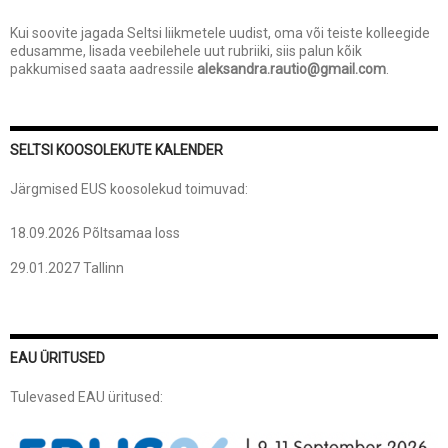
Kui soovite jagada Seltsi liikmetele uudist, oma või teiste kolleegide
edusamme, lisada veebilehele uut rubriiki, siis palun kõik
pakkumised saata aadressile
aleksandra.rautio@gmail.com
.
SELTSI KOOSOLEKUTE KALENDER
Järgmised EUS koosolekud toimuvad:
18.09.2026 Põltsamaa loss
29.01.2027 Tallinn
EAU ÜRITUSED
Tulevased EAU üritused: