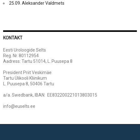
25.09. Aleksander Valdmets
KONTAKT
Eesti Uroloogide Selts
Reg. Nr. 80112954
Aadress: Tartu 51014, L. Puusepa 8
President Priit Veskimäe
Tartu Ülikooli Kliinikum
L. Puusepa 8, 50406 Tartu
a/a. Swedbank, IBAN: EE832200221013803015
info@euselts.ee