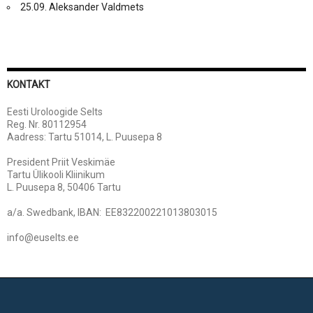
25.09. Aleksander Valdmets
KONTAKT
Eesti Uroloogide Selts
Reg. Nr. 80112954
Aadress: Tartu 51014, L. Puusepa 8
President Priit Veskimäe
Tartu Ülikooli Kliinikum
L. Puusepa 8, 50406 Tartu
a/a. Swedbank, IBAN: EE832200221013803015
info@euselts.ee