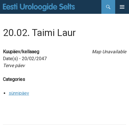
Otsi
LIIGU
PEAMEN
SISU
JUURDE
20.02. Taimi Laur
Kuupäev/kellaaeg
Map Unavailable
Date(s) - 20/02/2047
Terve päev
Categories
sünnipäev