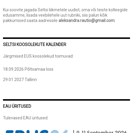
Kui soovite jagada Seltsi liikmetele uudist, oma või teiste kolleegide
edusamme, lisada veebilehele uut rubriiki, siis palun kõik
pakkumised saata aadressile
aleksandra.rautio@gmail.com
.
SELTSI KOOSOLEKUTE KALENDER
Järgmised EUS koosolekud toimuvad:
18.09.2026 Põltsamaa loss
29.01.2027 Tallinn
EAU ÜRITUSED
Tulevased EAU üritused: