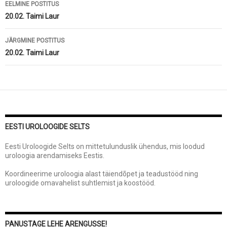
Postituste
EELMINE POSTITUS
töölaud
20.02. Taimi Laur
JÄRGMINE POSTITUS
20.02. Taimi Laur
EESTI UROLOOGIDE SELTS
Eesti Uroloogide Selts on mittetulunduslik ühendus, mis loodud
uroloogia arendamiseks Eestis.
Koordineerime uroloogia alast täiendõpet ja teadustööd ning
uroloogide omavahelist suhtlemist ja koostööd.
PANUSTAGE LEHE ARENGUSSE!