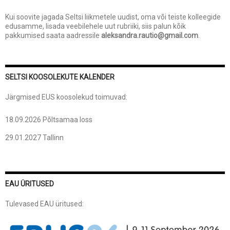
Kui soovite jagada Seltsi liikmetele uudist, oma või teiste kolleegide
edusamme, lisada veebilehele uut rubriiki, siis palun kõik
pakkumised saata aadressile
aleksandra.rautio@gmail.com
.
SELTSI KOOSOLEKUTE KALENDER
Järgmised EUS koosolekud toimuvad:
18.09.2026 Põltsamaa loss
29.01.2027 Tallinn
EAU ÜRITUSED
Tulevased EAU üritused: