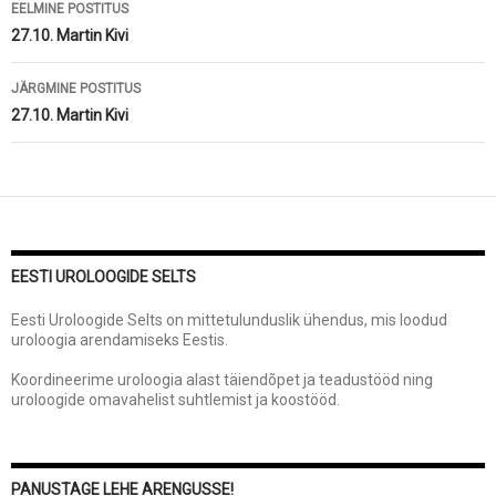
Postituste
EELMINE POSTITUS
töölaud
27.10. Martin Kivi
JÄRGMINE POSTITUS
27.10. Martin Kivi
EESTI UROLOOGIDE SELTS
Eesti Uroloogide Selts on mittetulunduslik ühendus, mis loodud
uroloogia arendamiseks Eestis.
Koordineerime uroloogia alast täiendõpet ja teadustööd ning
uroloogide omavahelist suhtlemist ja koostööd.
PANUSTAGE LEHE ARENGUSSE!