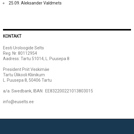
25.09. Aleksander Valdmets
KONTAKT
Eesti Uroloogide Selts
Reg. Nr. 80112954
Aadress: Tartu 51014, L. Puusepa 8
President Priit Veskimäe
Tartu Ülikooli Kliinikum
L. Puusepa 8, 50406 Tartu
a/a. Swedbank, IBAN: EE832200221013803015
info@euselts.ee