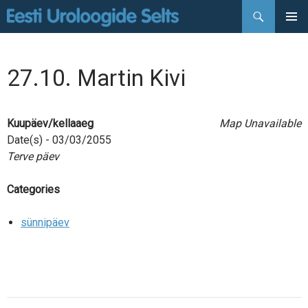
Otsi
LIIGU
PEAMEN
SISU
JUURDE
27.10. Martin Kivi
Kuupäev/kellaaeg
Map Unavailable
Date(s) - 03/03/2055
Terve päev
Categories
sünnipäev