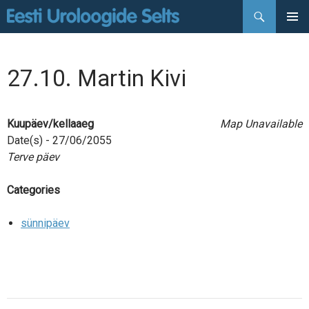
Otsi
LIIGU
PEAMEN
SISU
JUURDE
27.10. Martin Kivi
Kuupäev/kellaaeg
Map Unavailable
Date(s) - 27/06/2055
Terve päev
Categories
sünnipäev