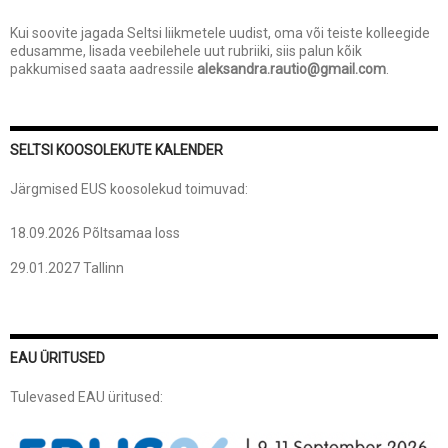
Kui soovite jagada Seltsi liikmetele uudist, oma või teiste kolleegide
edusamme, lisada veebilehele uut rubriiki, siis palun kõik
pakkumised saata aadressile
aleksandra.rautio@gmail.com
.
SELTSI KOOSOLEKUTE KALENDER
Järgmised EUS koosolekud toimuvad:
18.09.2026 Põltsamaa loss
29.01.2027 Tallinn
EAU ÜRITUSED
Tulevased EAU üritused: