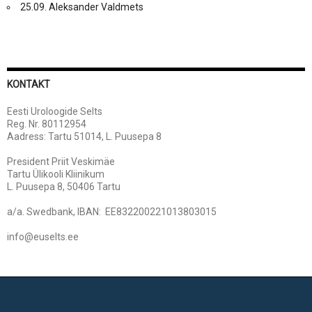
25.09. Aleksander Valdmets
KONTAKT
Eesti Uroloogide Selts
Reg. Nr. 80112954
Aadress: Tartu 51014, L. Puusepa 8
President Priit Veskimäe
Tartu Ülikooli Kliinikum
L. Puusepa 8, 50406 Tartu
a/a. Swedbank, IBAN: EE832200221013803015
info@euselts.ee