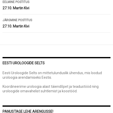
Postituste
EELMINE POSTITUS
töölaud
27.10. Martin Kivi
JÄRGMINE POSTITUS
27.10. Martin Kivi
EESTI UROLOOGIDE SELTS
Eesti Uroloogide Selts on mittetulunduslik ühendus, mis loodud
uroloogia arendamiseks Eestis.
Koordineerime uroloogia alast täiendõpet ja teadustööd ning
uroloogide omavahelist suhtlemist ja koostööd.
PANUSTAGE LEHE ARENGUSSE!