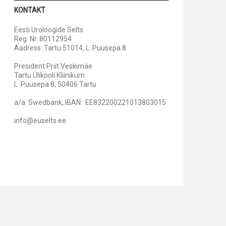
KONTAKT
Eesti Uroloogide Selts
Reg. Nr. 80112954
Aadress: Tartu 51014, L. Puusepa 8
President Priit Veskimäe
Tartu Ülikooli Kliinikum
L. Puusepa 8, 50406 Tartu
a/a. Swedbank, IBAN: EE832200221013803015
info@euselts.ee