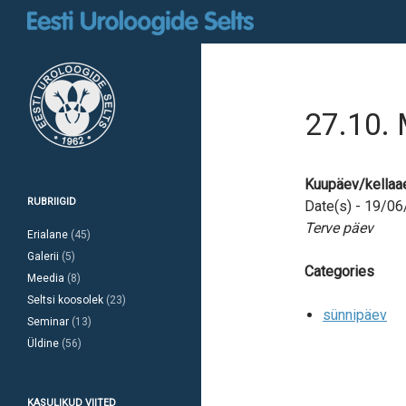
Otsi
27.10. 
Kuupäev/kellaa
RUBRIIGID
Date(s) - 19/0
Terve päev
Erialane
(45)
Galerii
(5)
Categories
Meedia
(8)
Seltsi koosolek
(23)
sünnipäev
Seminar
(13)
Üldine
(56)
KASULIKUD VIITED