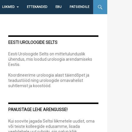
LIIKMED
ETTEKANDED
EBU
PATSIENDILE
EESTI UROLOOGIDE SELTS
Eesti Uroloogide Selts on mittetulunduslik
ühendus, mis loodud uroloogia arendamiseks
Eestis.
Koordineerime uroloogia alast täiendõpet ja
teadustööd ning uroloogide omavahelist
suhtlemist ja koostööd.
PANUSTAGE LEHE ARENGUSSE!
Kui soovite jagada Seltsi liikmetele uudist, oma
või teiste kolleegide edusamme, lisada
veebilehele uut rubriiki, siis palun kõik