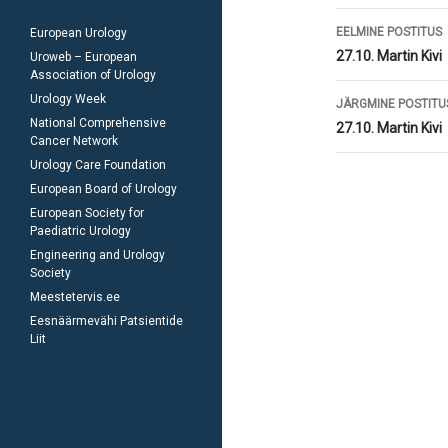
Postitust
EELMINE POSTITUS
European Urology
töölaud
27.10. Martin Kivi
Uroweb – European
Association of Urology
Urology Week
JÄRGMINE POSTITU
National Comprehensive
27.10. Martin Kivi
Cancer Network
Urology Care Foundation
European Board of Urology
European Society for
Paediatric Urology
Engineering and Urology
Society
Meestetervis.ee
Eesnäärmevähi Patsientide
Liit