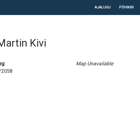
LIIGU SISU JUURDE
AJALUGU
PÕHIKIRI
Martin Kivi
eg
Map Unavailable
6/2058