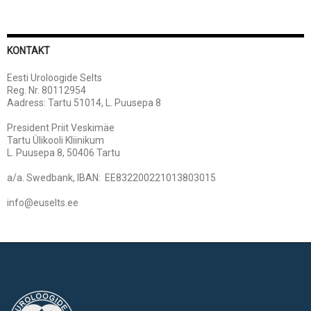
KONTAKT
Eesti Uroloogide Selts
Reg. Nr. 80112954
Aadress: Tartu 51014, L. Puusepa 8
President Priit Veskimäe
Tartu Ülikooli Kliinikum
L. Puusepa 8, 50406 Tartu
a/a. Swedbank, IBAN: EE832200221013803015
info@euselts.ee