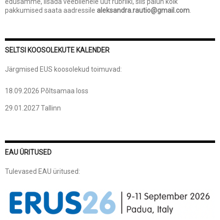
edusamme, lisada veebilehele uut rubriiki, siis palun kõik
pakkumised saata aadressile
aleksandra.rautio@gmail.com
.
SELTSI KOOSOLEKUTE KALENDER
Järgmised EUS koosolekud toimuvad:
18.09.2026 Põltsamaa loss
29.01.2027 Tallinn
EAU ÜRITUSED
Tulevased EAU üritused: