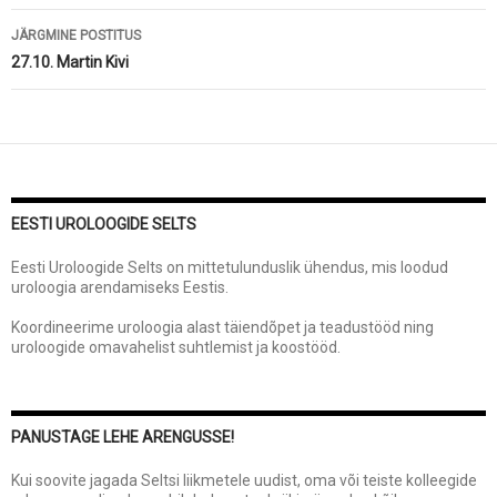
JÄRGMINE POSTITUS
27.10. Martin Kivi
EESTI UROLOOGIDE SELTS
Eesti Uroloogide Selts on mittetulunduslik ühendus, mis loodud
uroloogia arendamiseks Eestis.
Koordineerime uroloogia alast täiendõpet ja teadustööd ning
uroloogide omavahelist suhtlemist ja koostööd.
PANUSTAGE LEHE ARENGUSSE!
Kui soovite jagada Seltsi liikmetele uudist, oma või teiste kolleegide