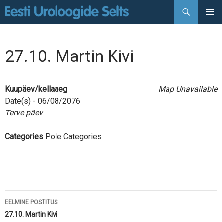
Otsi
LIIGU
PEAMEN
SISU
JUURDE
27.10. Martin Kivi
Kuupäev/kellaaeg
Map Unavailable
Date(s) - 06/08/2076
Terve päev
Categories
Pole Categories
Postituste
EELMINE POSTITUS
töölaud
27.10. Martin Kivi