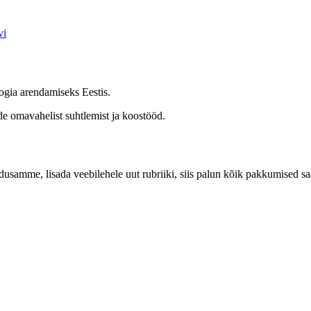
vi
ogia arendamiseks Eestis.
de omavahelist suhtlemist ja koostööd.
 edusamme, lisada veebilehele uut rubriiki, siis palun kõik pakkumised sa