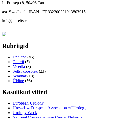
L. Puusepa 8, 50406 Tartu
a/a. Swedbank, IBAN: EE832200221013803015
info@euselts.ee
Rubriigid
Erialane
(45)
Galerii
(5)
Meedia
(8)
Seltsi koosolek
(23)
Seminar
(13)
Üldine
(56)
Kasulikud viited
European Urology
Uroweb – European Association of Urology
Urology Week
National Comprehensive Cancer Network