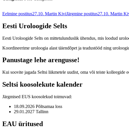
Postituste
Eelmine postitus
27.10. Martin Kivi
Järgmine postitus
27.10. Martin Ki
töölaud
Eesti Uroloogide Selts
Eesti Uroloogide Selts on mittetulunduslik ühendus, mis loodud urolo
Koordineerime uroloogia alast täiendõpet ja teadustööd ning uroloogi
Panustage lehe arengusse!
Kui soovite jagada Seltsi liikmetele uudist, oma või teiste kolleegide
Seltsi koosolekute kalender
Järgmised EUS koosolekud toimuvad:
18.09.2026 Põltsamaa loss
29.01.2027 Tallinn
EAU üritused