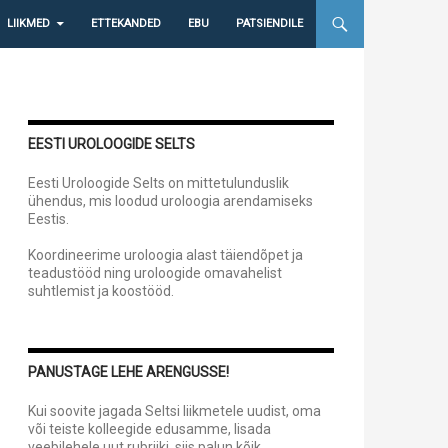
LIIKMED
ETTEKANDED
EBU
PATSIENDILE
EESTI UROLOOGIDE SELTS
Eesti Uroloogide Selts on mittetulunduslik
ühendus, mis loodud uroloogia arendamiseks
Eestis.
Koordineerime uroloogia alast täiendõpet ja
teadustööd ning uroloogide omavahelist
suhtlemist ja koostööd.
PANUSTAGE LEHE ARENGUSSE!
Kui soovite jagada Seltsi liikmetele uudist, oma
või teiste kolleegide edusamme, lisada
veebilehele uut rubriiki, siis palun kõik