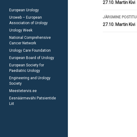
töölaud
27.10. Martin Kivi
European Urology
JÄRGMINE POSTITU
Uroweb – European
Association of Urology
27.10. Martin Kivi
Urology Week
National Comprehensive
Cancer Network
Urology Care Foundation
European Board of Urology
European Society for
Paediatric Urology
Engineering and Urology
Society
Meestetervis.ee
Eesnäärmevähi Patsientide
Liit