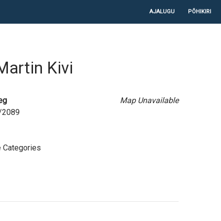
LIIGU SISU JUURDE
AJALUGU
PÕHIKIRI
Martin Kivi
eg
Map Unavailable
5/2089
 Categories
e