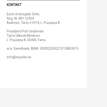
KONTAKT
Eesti Uroloogide Selts
Reg. Nr. 80112954
Aadress: Tartu 51014, L. Puusepa 8
President Priit Veskimäe
Tartu Ülikooli Kliinikum
L. Puusepa 8, 50406 Tartu
a/a. Swedbank, IBAN: EE832200221013803015
info@euselts.ee