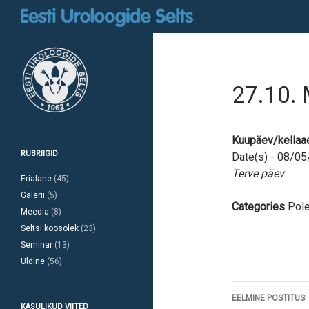
Otsi
27.10. 
Kuupäev/kellaa
RUBRIIGID
Date(s) - 08/0
Terve päev
Erialane
(45)
Galerii
(5)
Categories
Pole
Meedia
(8)
Seltsi koosolek
(23)
Seminar
(13)
Üldine
(56)
Postitust
EELMINE POSTITUS
KASULIKUD VIITED