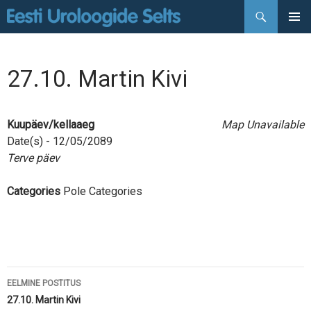
Otsi
LIIGU
PEAMEN
SISU
JUURDE
27.10. Martin Kivi
Kuupäev/kellaaeg
Map Unavailable
Date(s) - 12/05/2089
Terve päev
Categories
Pole Categories
Postituste
EELMINE POSTITUS
töölaud
27.10. Martin Kivi