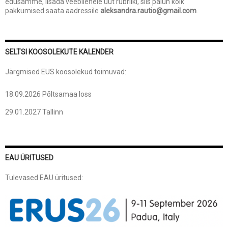
edusamme, lisada veebilehele uut rubriiki, siis palun kõik
pakkumised saata aadressile
aleksandra.rautio@gmail.com
.
SELTSI KOOSOLEKUTE KALENDER
Järgmised EUS koosolekud toimuvad:
18.09.2026 Põltsamaa loss
29.01.2027 Tallinn
EAU ÜRITUSED
Tulevased EAU üritused: