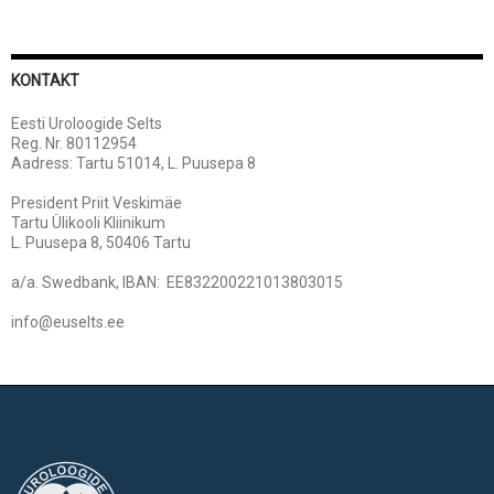
KONTAKT
Eesti Uroloogide Selts
Reg. Nr. 80112954
Aadress: Tartu 51014, L. Puusepa 8
President Priit Veskimäe
Tartu Ülikooli Kliinikum
L. Puusepa 8, 50406 Tartu
a/a. Swedbank, IBAN: EE832200221013803015
info@euselts.ee