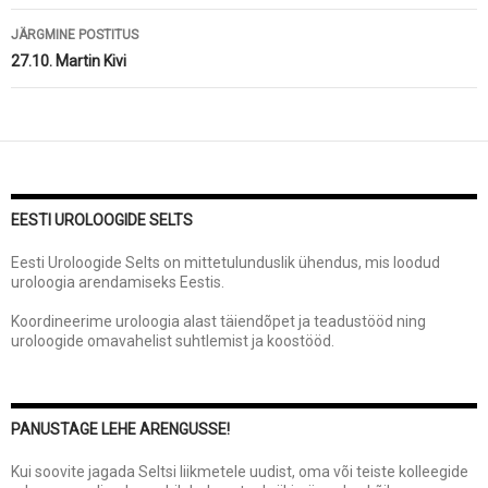
JÄRGMINE POSTITUS
27.10. Martin Kivi
EESTI UROLOOGIDE SELTS
Eesti Uroloogide Selts on mittetulunduslik ühendus, mis loodud
uroloogia arendamiseks Eestis.
Koordineerime uroloogia alast täiendõpet ja teadustööd ning
uroloogide omavahelist suhtlemist ja koostööd.
PANUSTAGE LEHE ARENGUSSE!
Kui soovite jagada Seltsi liikmetele uudist, oma või teiste kolleegide