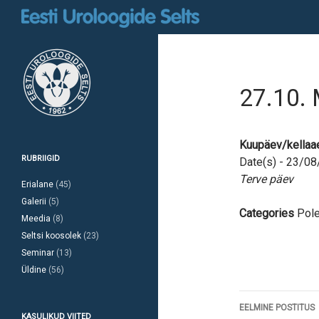
Otsi
27.10. 
Kuupäev/kellaa
RUBRIIGID
Date(s) - 23/0
Terve päev
Erialane
(45)
Galerii
(5)
Categories
Pole
Meedia
(8)
Seltsi koosolek
(23)
Seminar
(13)
Üldine
(56)
Postitust
EELMINE POSTITUS
KASULIKUD VIITED