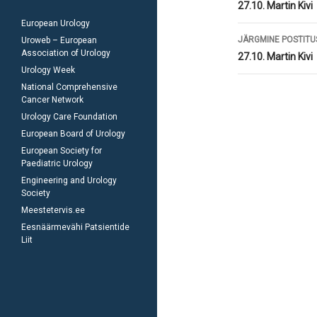
töölaud
27.10. Martin Kivi
European Urology
JÄRGMINE POSTITU
Uroweb – European
Association of Urology
27.10. Martin Kivi
Urology Week
National Comprehensive
Cancer Network
Urology Care Foundation
European Board of Urology
European Society for
Paediatric Urology
Engineering and Urology
Society
Meestetervis.ee
Eesnäärmevähi Patsientide
Liit