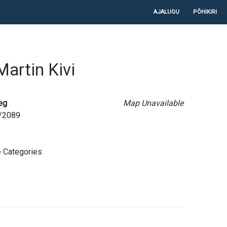
LIIGU SISU JUURDE
AJALUGU
PÕHIKIRI
Martin Kivi
eg
Map Unavailable
8/2089
 Categories
e