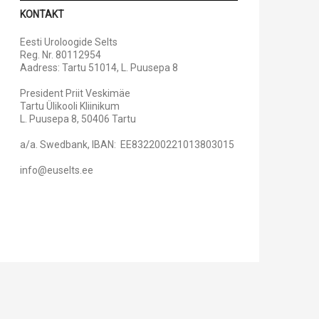
KONTAKT
Eesti Uroloogide Selts
Reg. Nr. 80112954
Aadress: Tartu 51014, L. Puusepa 8
President Priit Veskimäe
Tartu Ülikooli Kliinikum
L. Puusepa 8, 50406 Tartu
a/a. Swedbank, IBAN: EE832200221013803015
info@euselts.ee