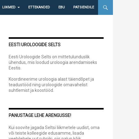
LIIKMED
ETTEKANDED
EBU
PATSIENDILE
EESTI UROLOOGIDE SELTS
Eesti Uroloogide Selts on mittetulunduslik
ühendus, mis loodud uroloogia arendamiseks
Eestis.
Koordineerime uroloogia alast täiendõpet ja
teadustööd ning uroloogide omavahelist
suhtlemist ja koostööd.
PANUSTAGE LEHE ARENGUSSE!
Kui soovite jagada Seltsi liikmetele uudist, oma
või teiste kolleegide edusamme, lisada
veebilehele uut rubriiki, siis palun kõik