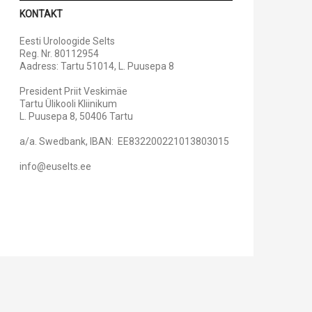
KONTAKT
Eesti Uroloogide Selts
Reg. Nr. 80112954
Aadress: Tartu 51014, L. Puusepa 8
President Priit Veskimäe
Tartu Ülikooli Kliinikum
L. Puusepa 8, 50406 Tartu
a/a. Swedbank, IBAN: EE832200221013803015
info@euselts.ee