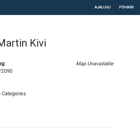
LIIGU SISU JUURDE
AJALUGU
PÕHIKIRI
Martin Kivi
eg
Map Unavailable
1/2090
 Categories
e