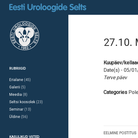
Otsi
27.10. 
Kuupäev/kellaa
RUBRIIGID
Date(s) - 05/0
Terve päev
Erialane
(45)
Galerii
(5)
Categories
Pole
Meedia
(8)
Seltsi koosolek
(23)
Seminar
(13)
Üldine
(56)
Postitust
EELMINE POSTITUS
KASULIKUD VIITED