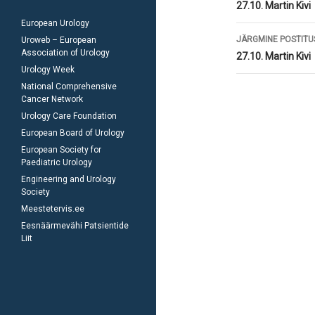
töölaud
27.10. Martin Kivi
European Urology
JÄRGMINE POSTITU
Uroweb – European
Association of Urology
27.10. Martin Kivi
Urology Week
National Comprehensive
Cancer Network
Urology Care Foundation
European Board of Urology
European Society for
Paediatric Urology
Engineering and Urology
Society
Meestetervis.ee
Eesnäärmevähi Patsientide
Liit