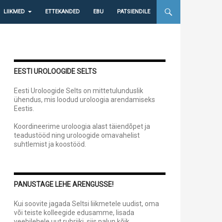
LIIKMED
ETTEKANDED
EBU
PATSIENDILE
EESTI UROLOOGIDE SELTS
Eesti Uroloogide Selts on mittetulunduslik
ühendus, mis loodud uroloogia arendamiseks
Eestis.
Koordineerime uroloogia alast täiendõpet ja
teadustööd ning uroloogide omavahelist
suhtlemist ja koostööd.
PANUSTAGE LEHE ARENGUSSE!
Kui soovite jagada Seltsi liikmetele uudist, oma
või teiste kolleegide edusamme, lisada
veebilehele uut rubriiki, siis palun kõik