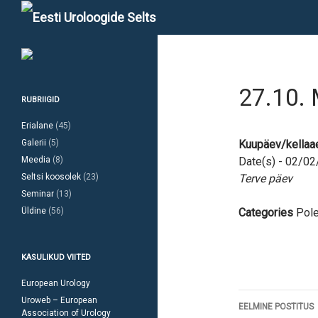
Otsi
27.10. 
RUBRIIGID
Erialane
(45)
Galerii
(5)
Kuupäev/kellaa
Meedia
(8)
Date(s) - 02/0
Seltsi koosolek
(23)
Terve päev
Seminar
(13)
Üldine
(56)
Categories
Pole
KASULIKUD VIITED
European Urology
Postitust
Uroweb – European
EELMINE POSTITUS
Association of Urology