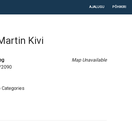
LIIGU SISU JUURDE
AJALUGU
PÕHIKIRI
Martin Kivi
eg
Map Unavailable
2/2090
 Categories
e