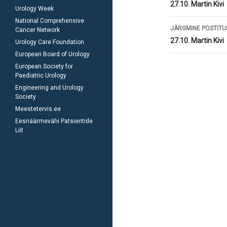
töölaud
27.10. Martin Kivi
Urology Week
National Comprehensive
JÄRGMINE POSTITU
Cancer Network
27.10. Martin Kivi
Urology Care Foundation
European Board of Urology
European Society for
Paediatric Urology
Engineering and Urology
Society
Meestetervis.ee
Eesnäärmevähi Patsientide
Liit