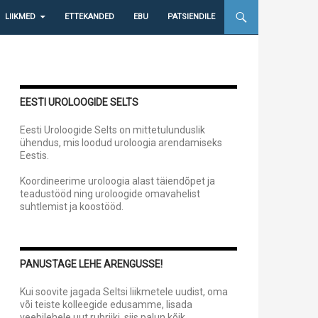
LIIKMED
ETTEKANDED
EBU
PATSIENDILE
EESTI UROLOOGIDE SELTS
Eesti Uroloogide Selts on mittetulunduslik
ühendus, mis loodud uroloogia arendamiseks
Eestis.
Koordineerime uroloogia alast täiendõpet ja
teadustööd ning uroloogide omavahelist
suhtlemist ja koostööd.
PANUSTAGE LEHE ARENGUSSE!
Kui soovite jagada Seltsi liikmetele uudist, oma
või teiste kolleegide edusamme, lisada
veebilehele uut rubriiki, siis palun kõik