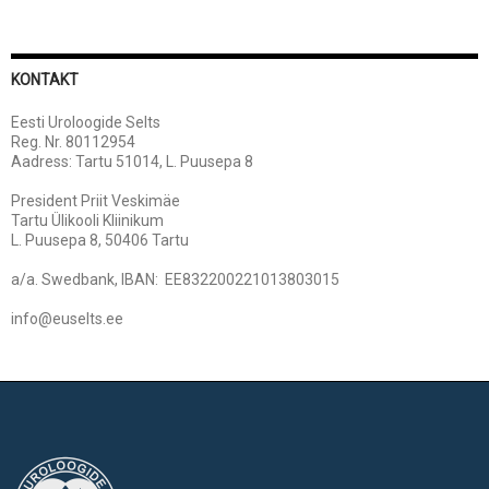
KONTAKT
Eesti Uroloogide Selts
Reg. Nr. 80112954
Aadress: Tartu 51014, L. Puusepa 8
President Priit Veskimäe
Tartu Ülikooli Kliinikum
L. Puusepa 8, 50406 Tartu
a/a. Swedbank, IBAN: EE832200221013803015
info@euselts.ee