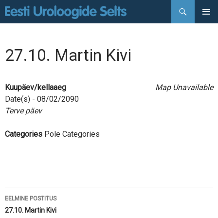
Otsi
LIIGU
PEAMEN
SISU
JUURDE
27.10. Martin Kivi
Kuupäev/kellaaeg
Map Unavailable
Date(s) - 08/02/2090
Terve päev
Categories
Pole Categories
Postituste
EELMINE POSTITUS
töölaud
27.10. Martin Kivi