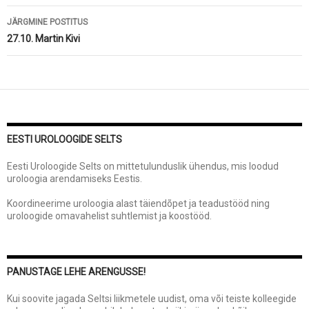
JÄRGMINE POSTITUS
27.10. Martin Kivi
EESTI UROLOOGIDE SELTS
Eesti Uroloogide Selts on mittetulunduslik ühendus, mis loodud
uroloogia arendamiseks Eestis.
Koordineerime uroloogia alast täiendõpet ja teadustööd ning
uroloogide omavahelist suhtlemist ja koostööd.
PANUSTAGE LEHE ARENGUSSE!
Kui soovite jagada Seltsi liikmetele uudist, oma või teiste kolleegide