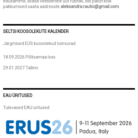
edusamme, lisada veebilehele uut rubriiki, siis palun kõik
pakkumised saata aadressile
aleksandra.rautio@gmail.com
.
SELTSI KOOSOLEKUTE KALENDER
Järgmised EUS koosolekud toimuvad:
18.09.2026 Põltsamaa loss
29.01.2027 Tallinn
EAU ÜRITUSED
Tulevased EAU üritused: