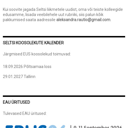
Kui soovite jagada Seltsi liikmetele uudist, oma või teiste kolleegide
edusamme, lisada veebilehele uut rubriiki, siis palun kõik
pakkumised saata aadressile
aleksandra.rautio@gmail.com
.
SELTSI KOOSOLEKUTE KALENDER
Järgmised EUS koosolekud toimuvad:
18.09.2026 Põltsamaa loss
29.01.2027 Tallinn
EAU ÜRITUSED
Tulevased EAU üritused: