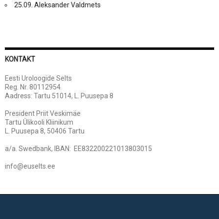
25.09. Aleksander Valdmets
KONTAKT
Eesti Uroloogide Selts
Reg. Nr. 80112954
Aadress: Tartu 51014, L. Puusepa 8
President Priit Veskimäe
Tartu Ülikooli Kliinikum
L. Puusepa 8, 50406 Tartu
a/a. Swedbank, IBAN: EE832200221013803015
info@euselts.ee