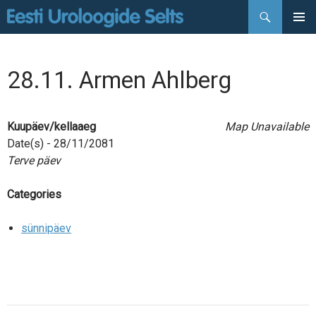
Otsi
LIIGU
PEAMEN
SISU
JUURDE
28.11. Armen Ahlberg
Kuupäev/kellaaeg
Map Unavailable
Date(s) - 28/11/2081
Terve päev
Categories
sünnipäev