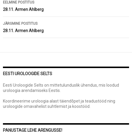
Postituste
EELMINE POSTITUS
töölaud
28.11. Armen Ahlberg
JÄRGMINE POSTITUS
28.11. Armen Ahlberg
EESTI UROLOOGIDE SELTS
Eesti Uroloogide Selts on mittetulunduslik ühendus, mis loodud
uroloogia arendamiseks Eestis.
Koordineerime uroloogia alast täiendõpet ja teadustööd ning
uroloogide omavahelist suhtlemist ja koostööd.
PANUSTAGE LEHE ARENGUSSE!